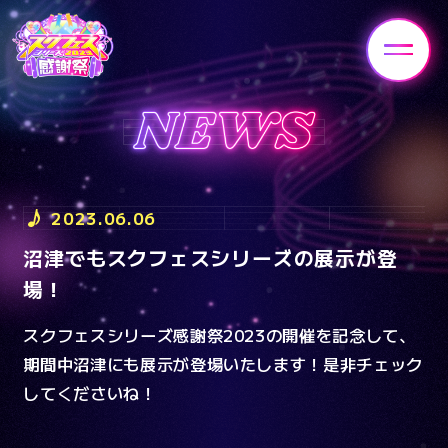
HOME
NEWS
2023.06.06
沼津でもスクフェスシリーズの展示が登
ENTRANCE
STAGE
場！
スクフェスシリーズ感謝祭2023の開催を記念して、
GOODS
ATTRACTION
期間中沼津にも展示が登場いたします！是非チェック
してくださいね！
FAQ