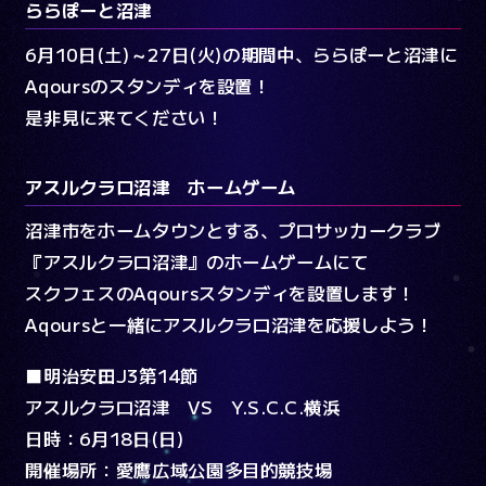
ららぽーと沼津
6月10日(土)～27日(火)の期間中、ららぽーと沼津に
スクフェス2公式Twitter
Aqoursのスタンディを設置！
スクスタ公式Twitter
是非見に来てください！
アスルクラロ沼津 ホームゲーム
沼津市をホームタウンとする、プロサッカークラブ
『アスルクラロ沼津』のホームゲームにて
スクフェスのAqoursスタンディを設置します！
Aqoursと一緒にアスルクラロ沼津を応援しよう！
■明治安田J3第14節
アスルクラロ沼津 VS Y.S.C.C.横浜
日時：6月18日(日)
開催場所：愛鷹広域公園多目的競技場