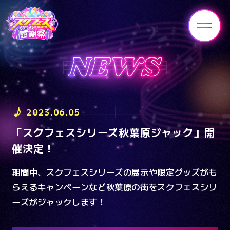
HOME
NEWS
2023.06.05
「スクフェスシリーズ秋葉原ジャック」開
ENTRANCE
STAGE
催決定！
期間中、スクフェスシリーズの展示や限定グッズがも
GOODS
ATTRACTION
らえるキャンペーンなど秋葉原の街をスクフェスシリ
ーズがジャックします！
FAQ