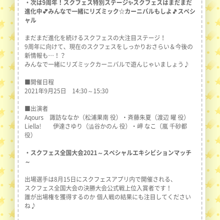
・次は9周年！スクフェス特別ステージ✨スクフェスはまだまだ
進化中💕みんなで一緒にリズミック☆カーニバルもしよ🎵スペシ
ャル
まだまだ進化を続けるスクフェスの大注目ステージ！
9周年に向けて、現在のスクフェスをしっかりおさらい＆今後の
新情報も…！？
みんなで一緒にリズミックカーニバルで遊んじゃいましょう♪
■開催日程
2021年9月25日 14:30～15:30
■出演者
Aqours 諏訪ななか（松浦果南 役）・斉藤朱夏（渡辺 曜 役）
Liella! 伊達さゆり（澁谷かのん 役）・岬 なこ（嵐 千砂都
役）
・スクフェス全国大会2021～スペシャルエキシビションマッチ
～
出場選手は8月15日にスクフェスアプリ内で開催される、
スクフェス全国大会の決勝大会公式戦上位入賞者です！
誰が出場権を獲得するのか 個人戦の結果にも注目してください
ね♪