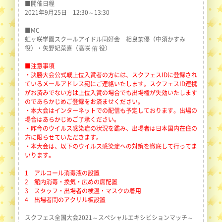
■開催日程
2021年9月25日 12:30～13:30
■MC
虹ヶ咲学園スクールアイドル同好会 相良茉優（中須かすみ
役）・矢野妃菜喜（高咲 侑 役）
■注意事項
・決勝大会公式戦上位入賞者の方には、スクフェスIDに登録され
ているメールアドレス宛にご連絡いたします。スクフェスID連携
がお済みでない方は上位入賞の場合でも出場権が失効いたします
のであらかじめご登録をお済ませください。
・本大会はインターネットでの配信も予定しております。出場の
場合はあらかじめご了承ください。
・昨今のウイルス感染症の状況を鑑み、出場者は日本国内在住の
方に限らせていただきます。
・本大会は、以下のウイルス感染症への対策を徹底して行ってま
いります。
1 アルコール消毒液の設置
2 館内消毒・換気・広めの席配置
3 スタッフ・出場者の検温・マスクの着用
4 出場者間のアクリル板設置
スクフェス全国大会2021～スペシャルエキシビションマッチ～